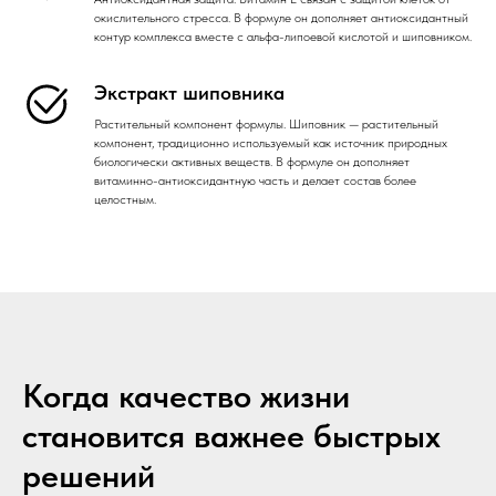
окислительного стресса. В формуле он дополняет антиоксидантный
контур комплекса вместе с альфа-липоевой кислотой и шиповником.
Экстракт шиповника
Растительный компонент формулы. Шиповник — растительный
компонент, традиционно используемый как источник природных
биологически активных веществ. В формуле он дополняет
витаминно-антиоксидантную часть и делает состав более
целостным.
Когда качество жизни
становится важнее быстрых
решений