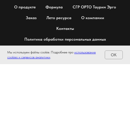
О продукте
Формула
СГР ОРТО Таурин Эрго
Заказ
Лето ресурса
О компании
Контакты
Политика обработки персональных данных
Куки (cookies) и аналитика
Мы используем файлы cookie. Подробнее про
использование
OK
cookies и сервисов аналитики
.
Юридическая информация
ОРТО®
© Все права защищены
ООО ОРТО
ИНН – 7719537301
ОГРН — 1047796958758
КПП – 771901001
105318 г. Москва, ул Ибрагимова, д. 35, стр. 2, этаж 1, офис 1/2