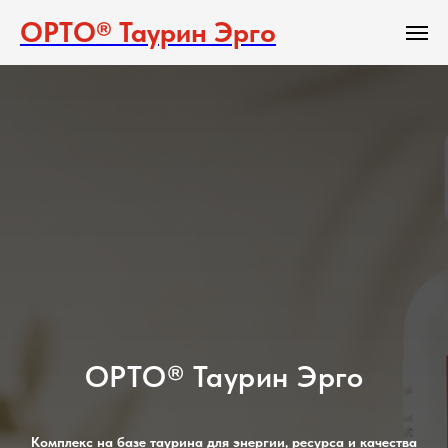
ОРТО® Таурин Эрго
ОРТО® Таурин Эрго
Комплекс на базе таурина для энергии, ресурса и качества