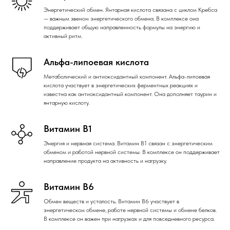
Энергетический обмен. Янтарная кислота связана с циклом Кребса
— важным звеном энергетического обмена. В комплексе она
поддерживает общую направленность формулы на энергию и
активный ритм.
Альфа-липоевая кислота
Метаболический и антиоксидантный компонент. Альфа-липоевая
кислота участвует в энергетических ферментных реакциях и
известна как антиоксидантный компонент. Она дополняет таурин и
янтарную кислоту.
Витамин B1
Энергия и нервная система. Витамин B1 связан с энергетическим
обменом и работой нервной системы. В комплексе он поддерживает
направление продукта на активность и нагрузку.
Витамин B6
Обмен веществ и усталость. Витамин B6 участвует в
энергетическом обмене, работе нервной системы и обмене белков.
В комплексе он важен при нагрузках и для повседневного ресурса.