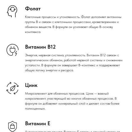
Фолат
Клеточные процессы и утомляемость. Фолат дополняет витамины
группы B и связан с клеточными процессами, кроветворением и
обменом веществ. В формуле он усиливает общую B-основу
комплекса.
Витамин B12
Энергия, нервная система, утомляемость. Витамин B12 связан с
энергетическим обменом, работой нервной системы и снижением
усталости. В формуле он завершает B-комплекс и поддерживает
общую логику энергии и ресурса.
Цинк
Микроэлемент для обменных процессов. Цинк — важный
микроэлемент, участвующий во многих обменных процессах. В
формуле он добавляет минеральный слой и делает состав более
полноценным.
Витамин E
Антиоксидантная защита. Витамин E связан с защитой клеток от