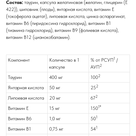
Состав:
таурин, капсула желатиновая (желатин, глицерин (E
422)), шиповник (плоды), янтарная кислота, витамин E
(токоферола ацетат), липоевая кислота, цинка аспарагинат,
витамин B6 (пиридоксина гидрохлорид), витамин B1
(тиамина гидрохлорид), витамин B9 (фолиевая кислота),
витамин B12 (цианокобаламин).
1
Компонент
Количество в 1
% от РСУП
/
2
капсуле
АУП
2
Таурин
400 мг
100
2
Янтарная кислота
50 мг
25
2
Липоевая кислота
20 мг
67
1*
Витамин E
15 мг
150
1
Витамин B6
1,0 мг
50
1
Витамин B1
0,75 мг
54